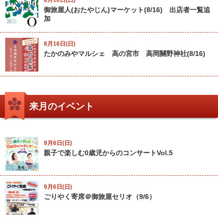
御旅屋人(おたやじん)マーケット(8/16) 出店者一覧追
加
8月16日(日)
たかのみやマルシェ 高の宮市 高岡關野神社(8/16)
来月のイベント
9月6日(日)
親子で楽しむ0歳児からのコンサートVol.5
9月6日(日)
ごりやく寄席＠御旅屋セリオ（9/6）