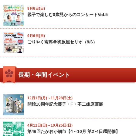
9月6日(日)
親子で楽しむ0歳児からのコンサートVol.5
9月6日(日)
ごりやく寄席＠御旅屋セリオ（9/6）
長期・年間イベント
12月1日(月)～11月28日(土)
開館10周年記念藤子・F・不二雄原画展
4月12日(日)～10月25日(日)
第46回たかおか朝市【4～10月 第2･4日曜開催】