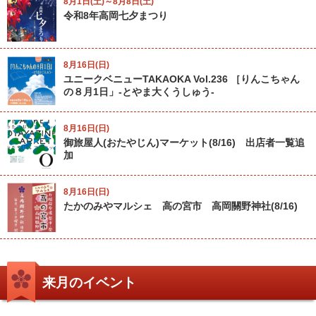
8月1日(土)～8月8日(土)
令和8年高岡七夕まつり
8月16日(日)
ユニークベニューTAKAOKA Vol.236 ［りんこちゃん
の８月1日」-とやま大くうしゅう-
8月16日(日)
御旅屋人(おたやじん)マーケット(8/16) 出店者一覧追
加
8月16日(日)
たかのみやマルシェ 高の宮市 高岡關野神社(8/16)
来月のイベント