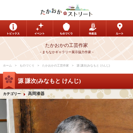
たかおかの工芸作家
－まちなかギャラリー展示協力作家－
ホーム
ものづくり
たかおかの工芸作家
源 謙次(みなもと けんじ)
源 謙次(みなもと けんじ)
高岡漆器
カテゴリー