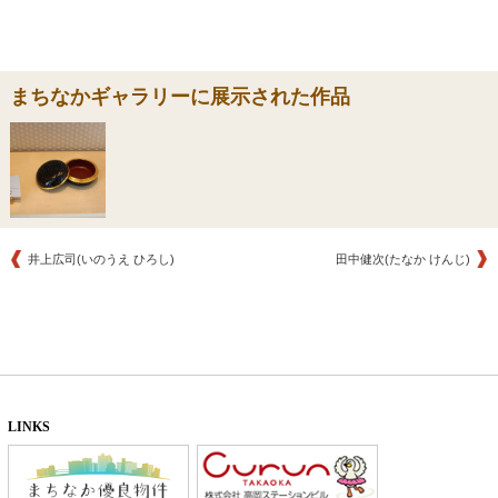
まちなかギャラリーに展示された作品
井上広司(いのうえ ひろし)
田中健次(たなか けんじ)
LINKS