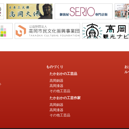
ものづくり
お
ル
たかおかの工芸品
高岡銅器
ト
高岡漆器
その他工芸品
たかおかの工芸作家
高岡銅器
高岡漆器
その他工芸品