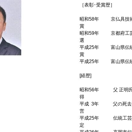
［表彰･受賞歴］
昭和58年 京仏具技術
昭和59年 京都府工芸
平成25年 富山県伝統
平成25年 富山県伝統
[経歴]
昭和56年 父 正明
平成 3年 父の死去
平成25年 伝統工芸