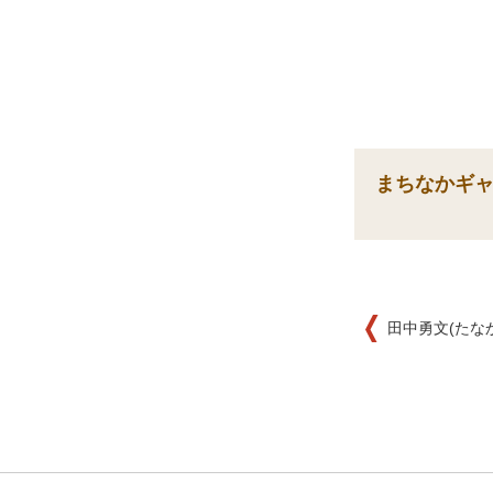
まちなかギ
田中勇文(たなか