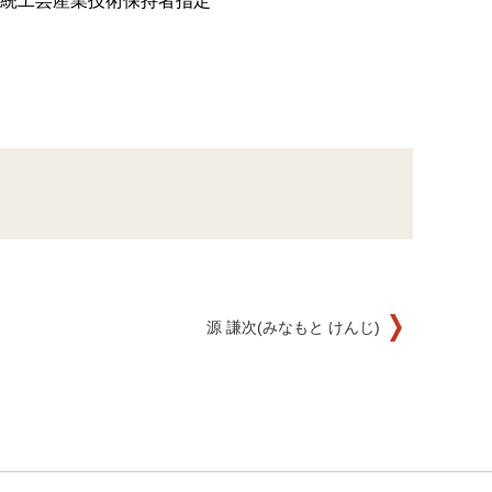
統工芸産業技術保持者指定
源 謙次(みなもと けんじ)