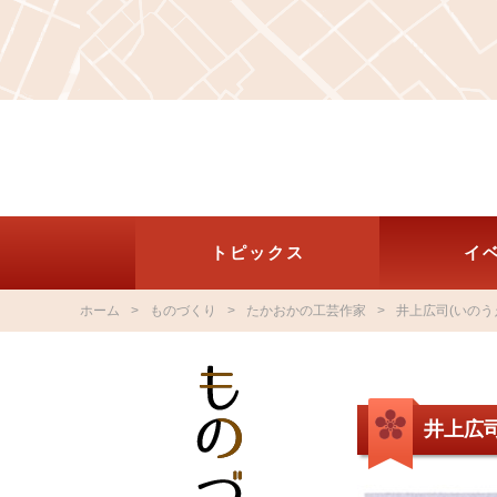
トピックス
イ
ホーム
ものづくり
たかおかの工芸作家
井上広司(いのう
井上広司