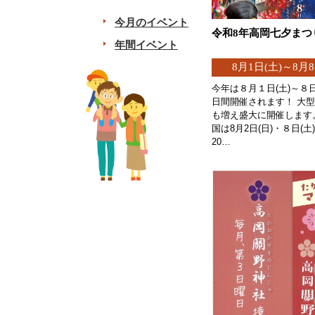
今月のイベント
令和8年高岡七夕まつ
年間イベント
8月1日(土)～8月8
今年は８月１日(土)～８日
日間開催されます！ 大
も増え盛大に開催します
国は8月2日(日)・８日(土)1
20…