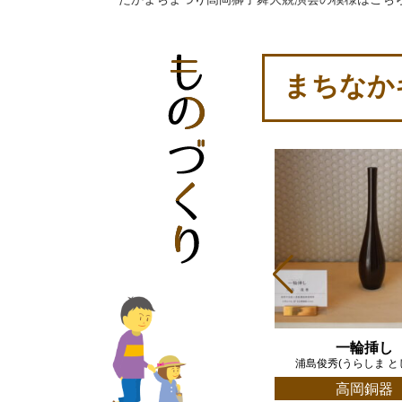
まちなか
二ツ引タンス(紬レインボ
一輪挿し
)
浦島俊秀(うらしま と
ー･紬市松･櫛目波)
畑 勝日佐(はた かつひさ)
高岡銅器