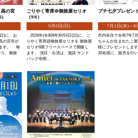
 高の宮
ごりやく寄席＠御旅屋セリオ
プチ七夕プレゼン
6)
（9/6）
9月6日(日)
7月1日(水)～8
日(日)に、お
2026年(令和8年)9月6日(日)に、ご
市内在住で令和7年7
高の宮市が
りやく寄席@御旅屋セリオを 御旅屋
ちゃんが生まれたご家
ます。 毎
セリオ6階フリースペースで開催し
様にプレゼントします
なり、御旅
ます。 演目・出演は、漫談:サンド
30名様に、販売を行
バッグ寺岡…