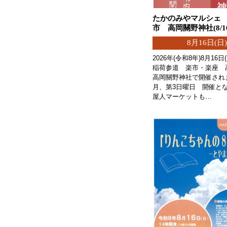
たかのみやマルシェ
市 高岡關野神社(8/1
8月16日(日)
2026年(令和8年)8月16
稲荷参道 楽市・楽座 
高岡關野神社で開催され
月、第3日曜日 開催と
屋人マーケットも…