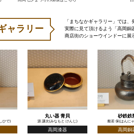
「まちなかギャラリー」では、発
ギャラリー
実際に見て頂けるよう「高岡銅
商店街のショーウインドーに展
丸い器 青貝
砂鉄鉄
しひで)
源 謙次(みなもと けんじ)
般若 保(はんにゃ
高岡漆器
高岡銅