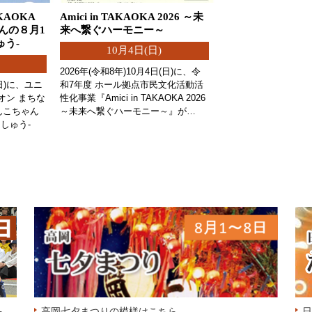
AOKA
Amici in TAKAOKA 2026 ～未
ゃんの８月1
来へ繋ぐハーモニー～
ゅう-
10月4日(日)
2026年(令和8年)10月4日(日)に、令
(日)に、ユニ
和7年度 ホール拠点市民文化活動活
 オン まちな
性化事業『Amici in TAKAOKA 2026
りんこちゃん
～未来へ繋ぐハーモニー～』が…
しゅう-
ら
高岡七夕まつりの模様はこちら
日