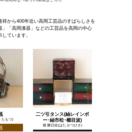
祥から400年近い高岡工芸品のすばらしさを
器」「高岡漆器」などの工芸品を高岡の中心
示しています。
瓶
二ツ引タンス(紬レインボ
 たもつ)
ー･紬市松･櫛目波)
畑 勝日佐(はた かつひさ)
器