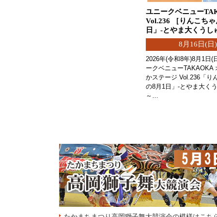
ユニークベニューTAK
Vol.236 ［りんこち
日」-とやま大くうし
8月16日(日)
2026年(令和8年)8月1日
ークベニューTAKAOKA
かステージ Vol.236「
の8月1日」-とやま大くう
～…
たかまちまつり高岡獅子舞大競演会の模様はこち