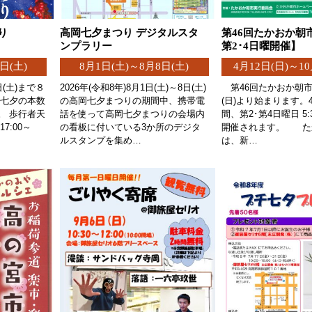
り
高岡七夕まつり デジタルスタ
第46回たかおか朝市
ンプラリー
第2･4日曜開催】
日(土)
8月1日(土)～8月8日(土)
4月12日(日)～10
(土)まで８
2026年(令和8年)8月1日(土)～8日(土)
第46回たかおか朝市
型七夕の本数
の高岡七夕まつりの期間中、携帯電
(日)より始まります。
。 歩行者天
話を使って高岡七夕まつりの会場内
間、第2･第4日曜日 5:
7:00～
の看板に付いている3か所のデジタ
開催されます。 た
ルスタンプを集め…
は、新…