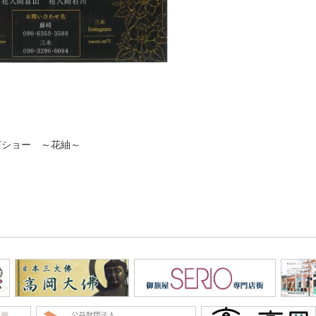
芽ショー ～花紬～