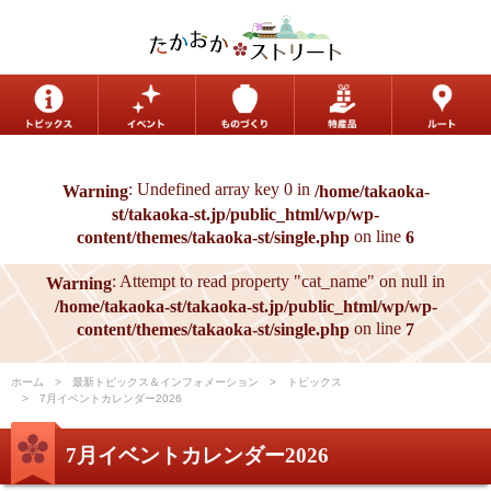
: Undefined array key 0 in
Warning
/home/takaoka-
st/takaoka-st.jp/public_html/wp/wp-
on line
content/themes/takaoka-st/single.php
6
: Attempt to read property "cat_name" on null in
Warning
/home/takaoka-st/takaoka-st.jp/public_html/wp/wp-
on line
content/themes/takaoka-st/single.php
7
ホーム
最新トピックス＆インフォメーション
トピックス
7月イベントカレンダー2026
7月イベントカレンダー2026