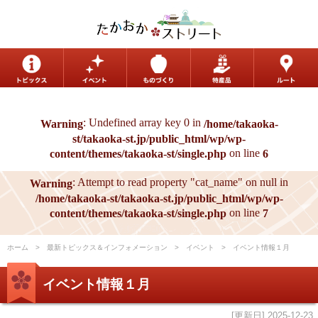
: Undefined array key 0 in
Warning
/home/takaoka-
st/takaoka-st.jp/public_html/wp/wp-
on line
content/themes/takaoka-st/single.php
6
: Attempt to read property "cat_name" on null in
Warning
/home/takaoka-st/takaoka-st.jp/public_html/wp/wp-
on line
content/themes/takaoka-st/single.php
7
ホーム
最新トピックス＆インフォメーション
イベント
イベント情報１月
イベント情報１月
[更新日] 2025-12-23